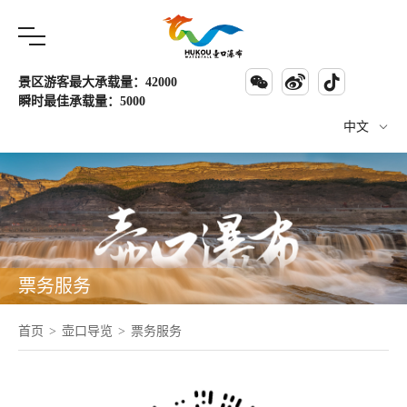



景区游客最大承载量：42000
瞬时最佳承载量：5000
中文

票务服务
首页
>
壶口导览
>
票务服务