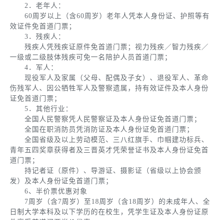
2．老年人：
60周岁以上（含60周岁）老年人凭本人身份证、护照等有
效证件免首道门票；
3．残疾人：
残疾人凭残疾证原件免首道门票；视力残疾／智力残疾／
一级或二级肢体残疾可免一名陪护人员首道门票；
4．军人：
现役军人及家属（父母、配偶及子女）、退役军人、革命
伤残军人、因公牺牲军人及警察遗属，持有效证件及本人身份
证免首道门票；
5．其他行业：
全国人民警察凭人民警察证及本人身份证免首道门票；
全国在职消防员凭消防证及本人身份证免首道门票；
全国省级及以上劳动模范、三八红旗手、巾帼建功标兵、
青年五四奖章获得者及三晋英才凭荣誉证书及本人身份证免首
道门票；
持记者证（原件）、导游证、摄影证（省级以上协会颁
发）及本人身份证免首道门票；
6、半价票优惠对象
7周岁（含7周岁）至18周岁（含18周岁）的未成年人、全
日制大学本科及以下学历的在校生，凭学生证及本人身份证原