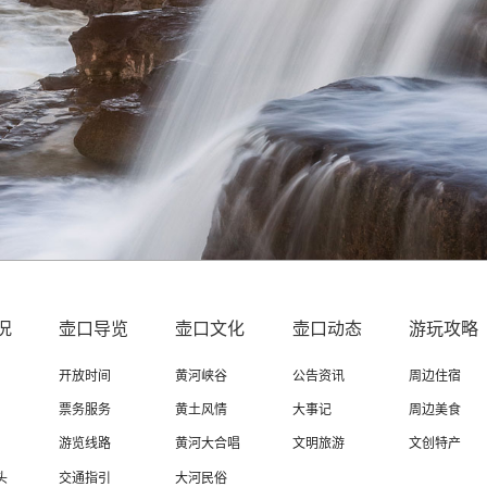
况
壶口导览
壶口文化
壶口动态
游玩攻略
开放时间
黄河峡谷
公告资讯
周边住宿
票务服务
黄土风情
大事记
周边美食
游览线路
黄河大合唱
文明旅游
文创特产
头
交通指引
大河民俗