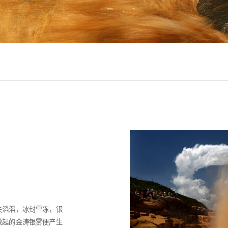
失滔滔，冰封雪冻，银
激起的金涛银雾便产生