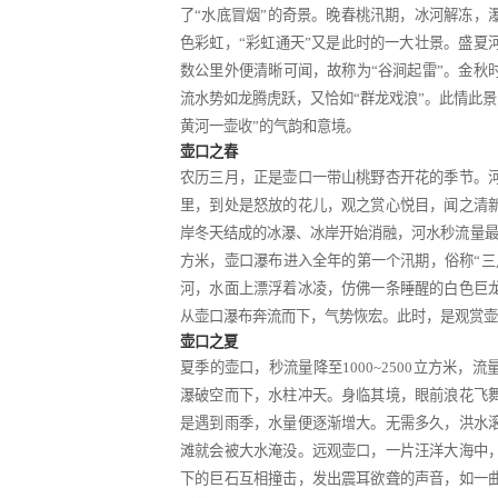
了
“
水底冒烟
”
的奇景。晚春桃汛期，冰河解冻，
色彩虹，
“
彩虹通天
”
又是此时的一大壮景。盛夏
数公里外便清晰可闻，故称为
“
谷涧起雷
”
。金秋
流水势如龙腾虎跃，又恰如
“
群龙戏浪
”
。此情此景
黄河一壶收
”
的气韵和意境。
壶口之春
农历三月，正是壶口一带山桃野杏开花的季节。
里，到处是怒放的花儿，观之赏心悦目，闻之清
岸冬天结成的冰瀑、冰岸开始消融，河水秒流量
方米，壶口瀑布进入全年的第一个汛期，俗称
“
三
河，水面上漂浮着冰凌，仿佛一条睡醒的白色巨
从壶口瀑布奔流而下，气势恢宏。此时，是观赏壶
壶口之夏
夏季的壶口，秒流量降至
1000~2500
立方米，流
瀑破空而下，水柱冲天。身临其境，眼前浪花飞
是遇到雨季，水量便逐渐增大。无需多久，洪水
滩就会被大水淹没。远观壶口，一片汪洋大海中
下的巨石互相撞击，发出震耳欲聋的声音，如一