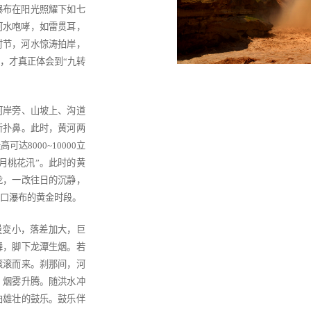
瀑布在阳光照耀下如七
河水咆哮，如雷贯耳，
时节，河水惊涛拍岸，
，才真正体会到
“
九转
河岸旁、山坡上、沟道
新扑鼻。此时，黄河两
最高可达
8000~10000
立
月桃花汛
”
。此时的黄
龙，一改往日的沉静，
口瀑布的黄金时段。
量变小，落差加大，巨
舞，脚下龙潭生烟。若
滚滚而来。刹那间，河
，烟雾升腾。随洪水冲
曲雄壮的鼓乐。鼓乐伴