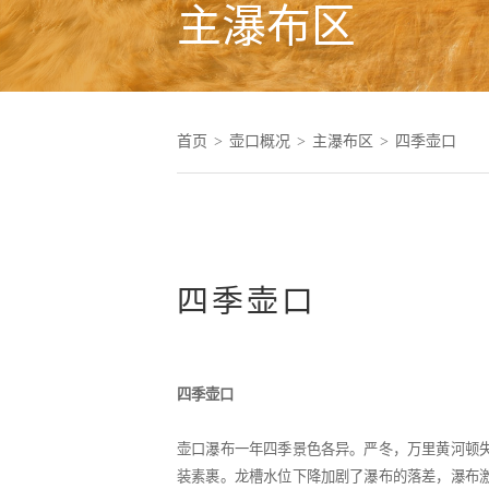
主瀑布区
首页
>
壶口概况
>
主瀑布区
>
四季壶口
四季壶口
四季壶口
壶口瀑布一年四季景色各异。严冬，万里黄河顿
装素裹。龙槽水位下降加剧了瀑布的落差，瀑布