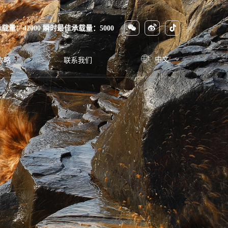



量：42000
瞬时最佳承载量：5000

中文

攻略
联系我们