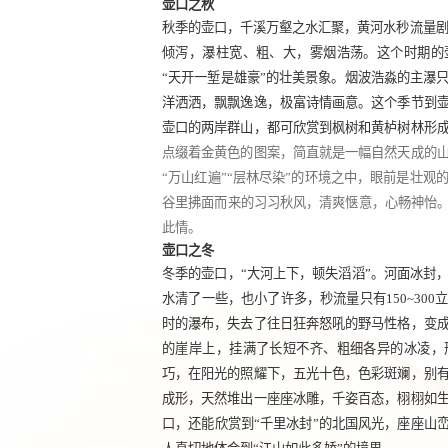
壶口之秋
秋季的壶口，千溪万壑之水汇聚，黄河水秒流量
倾泻，瀑柱宽、粗、大，雾烟浩荡。这个时期的
“
天开一堑是雄豪
”
的壮美景象。烟波浩淼的主瀑
洋洒洒，飘飘逸逸，极富诗情画意。这个季节到
壶口的两岸群山，都可欣赏到枫树和黄栌树林形
点缀着金黄色的图案，简直就是一幅自然天成的
“
万山红遍
”“
层林尽染
”
的环境之中，眼前是壮观
谷里拂面而来的习习秋风，清爽惬意，心畅神怡
此情。
壶口之冬
冬季的壶口，
“
大河上下，顿失滔滔
”
。河面冰封
水清了一些，也小了许多，秒流量只有
150~300
时的瀑布，失去了往日狂奔怒吼的野马性格，变
的崖岸上，挂满了长短不齐、粗细各异的冰凌，
巧，在阳光的照耀下，五光十色，色彩斑斓，别
成形，天然堆出一座座冰雕，千姿百态，栩栩如
口，还能欣赏到
“
千里冰封
”
的北国风光，座座山