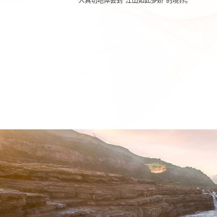
人真切地体会到
“
江山如此多娇
”
的境界。