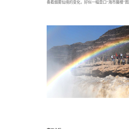
奏着烟雾仙境的变化，好似一幅壶口
“
海市蜃楼
”
图