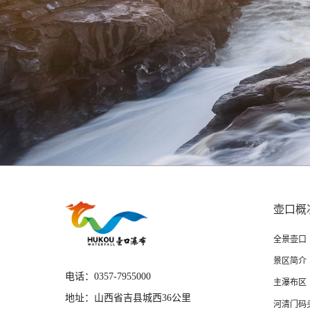
壶口概
全景壶口
景区简介
电话：
0357-7955000
主瀑布区
地址：
山西省吉县城西36公里
河清门码