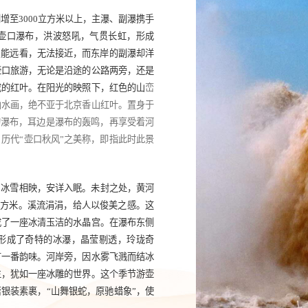
剧增至
3000
立方米以上，主瀑、副瀑携手
壶口瀑布，洪波怒吼，气贯长虹，形成
只能远看，无法接近，而东岸的副瀑却洋
壶口旅游，无论是沿途的公路两旁，还是
成的红叶。在阳光的映照下，红色的山
峦
山水画，绝不亚于北京香山红叶。置身于
的瀑布，耳边是瀑布的轰鸣，再享受着河
。历代
“
壶口秋风
”
之美称，即指此时此景
，冰雪相映，安详入眠。未封之处，黄河
立方米。溪流涓涓，给人以俊美之感。这
成了一座冰清玉洁的水晶宫。在瀑布东侧
形成了奇特的冰瀑，晶莹剔透，玲珑奇
有一番韵味。河岸旁，因水雾飞溅而结冰
生，犹如一座冰雕的世界。这个季节游壶
峦银装素裹，
“
山舞银蛇，原驰蜡象
”
，使