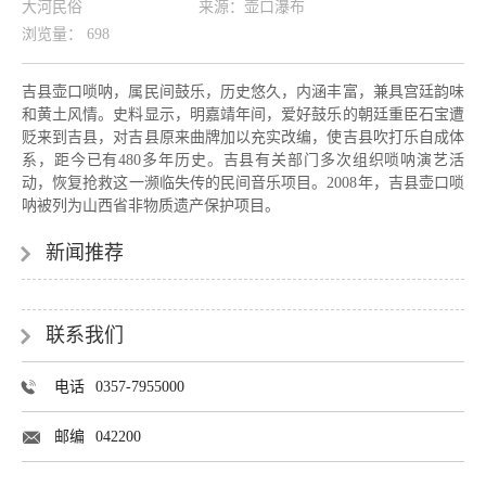
大河民俗
来源：
壶口瀑布
浏览量
：
698
吉县壶口唢呐，属民间鼓乐，历史悠久，内涵丰富，兼具宫廷韵味
和黄土风情。史料显示，明嘉靖年间，爱好鼓乐的朝廷重臣石宝遭
贬来到吉县，对吉县原来曲牌加以充实改编，使吉县吹打乐自成体
系，距今已有480多年历史。吉县有关部门多次组织唢呐演艺活
动，恢复抢救这一濒临失传的民间音乐项目。2008年，吉县壶口唢
呐被列为山西省非物质遗产保护项目。
新闻推荐
联系我们
电话
0357-7955000
邮编
042200