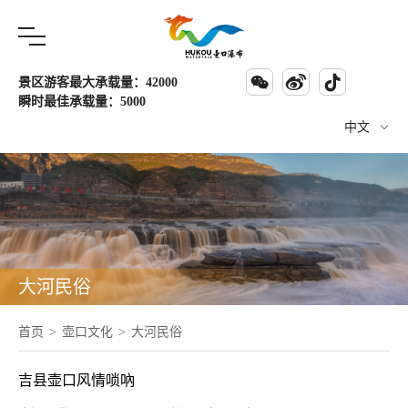



景区游客最大承载量：42000
瞬时最佳承载量：5000
中文

大河民俗
首页
>
壶口文化
>
大河民俗
吉县壶口风情唢吶